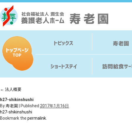
←
法人概要
h27-shikinshushi
By
寿老園
|
Published
2017年1月16日
h27-shikinshushi
Bookmark the
permalink
.