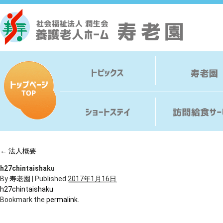
←
法人概要
h27chintaishaku
By
寿老園
|
Published
2017年1月16日
h27chintaishaku
Bookmark the
permalink
.