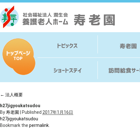
←
法人概要
h27jigyoukatsudou
By
寿老園
|
Published
2017年1月16日
h27jigyoukatsudou
Bookmark the
permalink
.